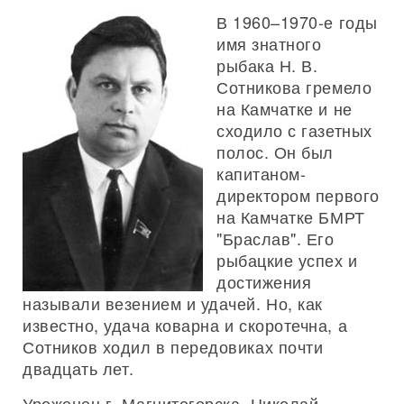
В 1960–1970-е годы
имя знатного
рыбака Н. В.
Сотникова гремело
на Камчатке и не
сходило с газетных
полос. Он был
капитаном-
директором первого
на Камчатке БМРТ
"Браслав". Его
рыбацкие успех и
достижения
называли везением и удачей. Но, как
известно, удача коварна и скоротечна, а
Сотников ходил в передовиках почти
двадцать лет.
Уроженец г. Магнитогорска, Николай