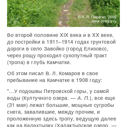
Во второй половине XIX века и в XX веке,
до постройки в 1911–1914 годах грунтовой
дороги в село Завойко (город Елизово),
через рощу проходил сухопутный тракт
(тропа) в глубь Камчатки.
Об этом писал В. Л. Комаров в свое
пребывание на Камчатке в 1908 году:
"…У подошвы Петровской горы, у самой
воды (Култучного озера. —
), все еще
А. П.
(31 мая) лежат большие, мощные сугробы
снега, завалившие, между прочим, и
проложенную здесь тропу, ведущую далее
как на Калахтырку (Халактырское озеро. —