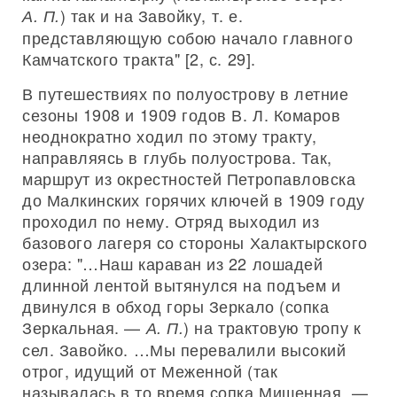
) так и на Завойку, т. е.
А. П.
представляющую собою начало главного
Камчатского тракта" [2, с. 29].
В путешествиях по полуострову в летние
сезоны 1908 и 1909 годов В. Л. Комаров
неоднократно ходил по этому тракту,
направляясь в глубь полуострова. Так,
маршрут из окрестностей Петропавловска
до Малкинских горячих ключей в 1909 году
проходил по нему. Отряд выходил из
базового лагеря со стороны Халактырского
озера: "…Наш караван из 22 лошадей
длинной лентой вытянулся на подъем и
двинулся в обход горы Зеркало (сопка
Зеркальная. —
) на трактовую тропу к
А. П.
сел. Завойко. …Мы перевалили высокий
отрог, идущий от Меженной (так
называлась в то время сопка Мишенная. —