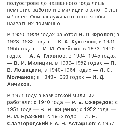
полуострове до названного года лишь
немногие работали в милиции около 10 лет
и более. Они заслуживают того, чтобы
назвать их поименно.
В 1920–1929 годах работал
; в
Н. П. Фролов
1923–1932 годах —
; в 1931–
К. А. Куксенко
1955 годах —
; в 1933–1950
И. И. Олейник
годах —
; в 1934–1945 годах
А. А. Главнов
—
; в 1939–1952 годах —
В. И. Милицин
П.
; в 1940–1964 годах —
В. Лошадкин
Л. С.
; в 1949–1969 годах —
Молчанов
И. Д.
.
Анчиков
В 1971 году в камчатской милиции
работали: с 1940 года —
; с
Р. Е. Ожередов
1951 года —
; с 1952 года —
В. Я. Ющенко
; с 1953 года —
В. И. Бражкин
Л. Е.
и
; с 1957–
Славгородский
А. Н. Астафьев