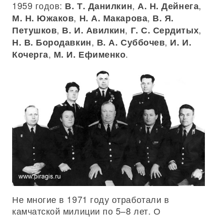
1959 годов:
,
,
В. Т. Данилкин
А. Н. Дейнега
,
,
М. Н. Южаков
Н. А. Макарова
В. Я.
,
,
,
Петушков
В. И. Авилкин
Г. С. Сердитых
,
,
Н. В. Бородавкин
В. А. Суббочев
И. И.
,
.
Кочерга
М. И. Ефименко
Не многие в 1971 году отработали в
камчатской милиции по 5–8 лет. О