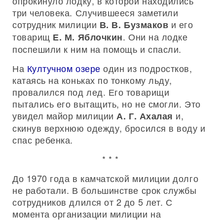
опрокинуло лодку, в которой находились
три человека. Случившееся заметили
сотрудник милиции
и его
В. В. Бузмаков
товарищ
. Они на лодке
Е. М. Яблочкин
поспешили к ним на помощь и спасли.
На
Култучном озере
один из подростков,
катаясь на коньках по тонкому льду,
провалился под лед. Его товарищи
пытались его вытащить, но не смогли. Это
увидел майор милиции
и,
А. Г. Ахалая
скинув верхнюю одежду, бросился в воду и
спас ребенка.
* * *
До 1970 года в камчатской милиции долго
не работали. В большинстве срок службы
сотрудников длился от 2 до 5 лет. С
момента организации милиции на