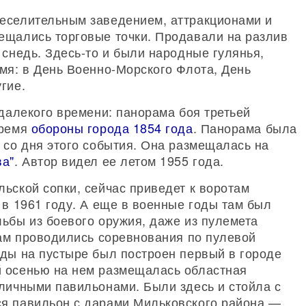
еселительным заведением, аттракционами и
ещались торговые точки. Продавали на разлив
 снедь. Здесь-то и были народные гулянья,
мя: в День Военно-Морского Флота, День
гие.
 далекого времени: панорама боя третьей
время
обороны города 1854 года
. Панорама была
 со дня этого события. Она размещалась на
ва"
. Автор видел ее летом 1955 года.
ьской сопки, сейчас приведет к воротам
 в 1961 году. А еще в военные годы там был
ьбы из боевого оружия, даже из пулемета
там проводились соревнования по пулевой
оды на пустыре был построен первый в городе
й осенью на нем размещалась областная
зличными павильонами. Были здесь и стойла с
ся павильон с дарами Мильковского района —