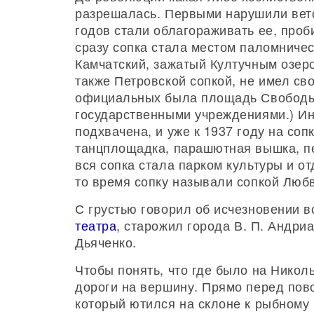
разрешалась. Первыми нарушили вето
годов стали облагораживать ее, проб
сразу сопка стала местом паломничес
Камчатский, зажатый Култучным озеро
также Петровской сопкой, не имел св
официальных была площадь Свободы 
государственными учреждениями.) И
подхвачена, и уже к 1937 году на соп
танцплощадка, парашютная вышка, пе
вся сопка стала парком культуры и о
то время сопку называли сопкой Люб
С грустью говорил об исчезновении в
театра
, старожил города В. П. Андри
Дьяченко.
Чтобы понять, что где было на Николь
дороги на вершину. Прямо перед пов
который ютился на склоне к рыбному 