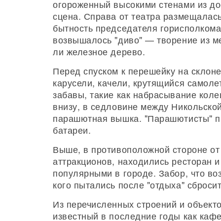
огороженный высокими стенами из до
сцена. Справа от театра размещалас
бытность председателя горисполкома 
возвышалось "диво" — творение из ме
ли железное дерево.
Перед спуском к перешейку на склоне 
карусели, качели, крутящийся самоле
забавы, такие как набрасывание коле
внизу, в седловине между Никольско
парашютная вышка. "Парашютисты" п
батареи.
Выше, в противоположной стороне от 
аттракционов, находились ресторан 
популярными в городе. Забор, что во
кого пытались после "отдыха" сбросит
Из перечисленных строений и объект
известный в последние годы как кафе