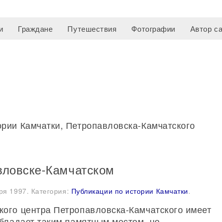
и
Граждане
Путешествия
Фотографии
Автор с
ории Камчатки, Петропавловска-Камчатского
вловске-Камчатском
ря 1997
. Категория:
Публикации по истории Камчатки
.
ого центра Петропавловска-Камчатского имеет
обладает таким памятным местом, но