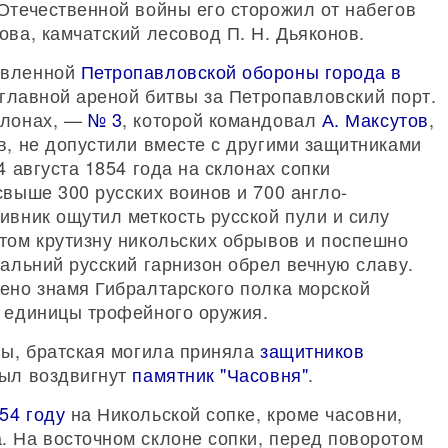
Отечественной войны его сторожил от набегов
ова, камчатский лесовод П. Н. Дьяконов.
авленной
Петропавловской обороны города в
 главной ареной битвы за Петропавловский порт.
клонах, —
№ 3
, которой командовал
А. Максутов
,
в, не допустили вместе с другими защитниками
4 августа 1854 года на склонах сопки
свыше 300 русских воинов и 700 англо-
ивник ощутил меткость русской пули и силу
том крутизну никольских обрывов и поспешно
Дальний русский гарнизон обрел вечную славу.
чено знамя Гибралтарского полка морской
3 единицы трофейного оружия.
ны, братская могила приняла
защитников
был воздвигнут
памятник "Часовня"
.
54 году
на Никольской сопке, кроме часовни,
. На восточном склоне сопки, перед поворотом