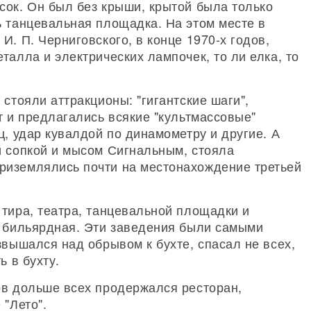
сок. Он был без крыши, крытой была только
ь танцевальная площадка. На этом месте в
И. П. Черниговского, в конце 1970-х годов,
талла и электрических лампочек, то ли елка, то
стояли аттракционы: "гигантские шаги",
т и предлагались всякие "культмассовые"
ц, удар кувалдой по динамометру и другие. А
й сопкой и мысом Сигнальным, стояла
риземлялись почти на местонахождение третьей
тира, театра, танцевальной площадки и
и бильярдная. Эти заведения были самыми
звышался над обрывом к бухте, спасал не всех,
ь в бухту.
ов дольше всех продержался ресторан,
 "Лето".