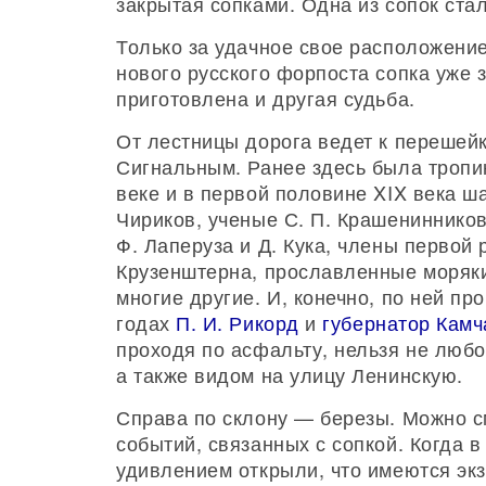
закрытая сопками. Одна из сопок ста
Только за удачное свое расположение
нового русского форпоста сопка уже 
приготовлена и другая судьба.
От лестницы дорога ведет к перешей
Сигнальным. Ранее здесь была тропин
веке и в первой половине XIX века ша
Чириков, ученые С. П. Крашенинников 
Ф. Лаперуза и Д. Кука, члены первой 
Крузенштерна, прославленные моряки О
многие другие. И, конечно, по ней п
годах
П. И. Рикорд
и
губернатор Камч
проходя по асфальту, нельзя не любо
а также видом на улицу Ленинскую.
Справа по склону — березы. Можно с
событий, связанных с сопкой. Когда в 
удивлением открыли, что имеются экз