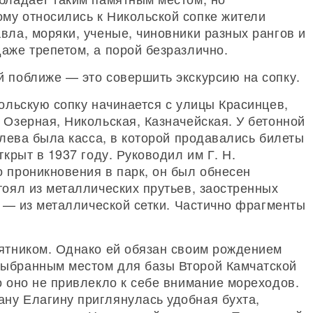
му относились к Никольской сопке жители
вла, моряки, ученые, чиновники разных рангов и
аже трепетом, а порой безразлично.
й поближе — это совершить экскурсию на сопку.
кольскую сопку начинается с улицы Красинцев,
 Озерная, Никольская, Казначейская. У бетонной
слева была касса, в которой продавались билеты
ткрыт в 1937 году. Руководил им Г. Н.
 проникновения в парк, он был обнесен
тоял из металлических прутьев, заостренных
ты — из металлической сетки. Частично фрагменты
мятником. Однако ей обязан своим рождением
выбранным местом для базы Второй Камчатской
о оно не привлекло к себе внимание мореходов.
ну Елагину приглянулась удобная бухта,