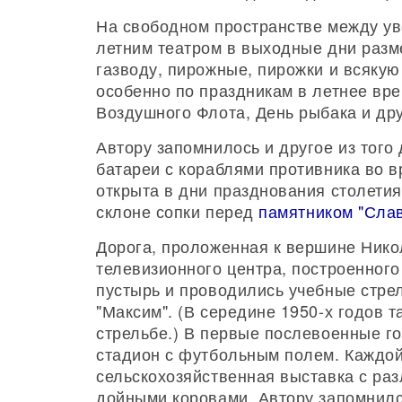
На свободном пространстве между ув
летним театром в выходные дни разм
газводу, пирожные, пирожки и всякую
особенно по праздникам в летнее вре
Воздушного Флота, День рыбака и дру
Автору запомнилось и другое из того
батареи с кораблями противника во 
открыта в дни празднования столетия
склоне сопки перед
памятником "Сла
Дорога, проложенная к вершине Никол
телевизионного центра, построенного
пустырь и проводились учебные стрел
"Максим". (В середине 1950-х годов 
стрельбе.) В первые послевоенные г
стадион с футбольным полем. Каждо
сельскохозяйственная выставка с ра
дойными коровами. Автору запомнил