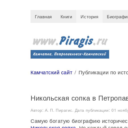
Главная
Книги
История
Биографи
Камчатский сайт
Публикации по ист
Никольская сопка в Петропа
Автор: А. П. Пирагис. Дата публикации:
01 нояб
Самую богатую биографию историческ
Никольская сопка
. Не каждый город 