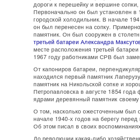
дороги к перешейку и вершине сопки,
Первоначально он был установлен в 1
городской холодильник. В начале 194
он был перенесен на сопку. Примерно 
памятник. Он был сооружен в столе
третьей батареи
Александра Максуто
месте расположения третьей батареи
1967 году работниками СРВ был зам
От капониров батареи, перпендикуля
находился первый памятник Лаперузу
памятник на Никольской сопке и хоро
Петропавловска в августе 1854 года
ядрами деревянный памятник своему 
О том, насколько ожесточенным был об
начале 1940-х годов на берегу перед
Об этом писал в своих воспоминаниях
До революции какая-либо хозяйственн