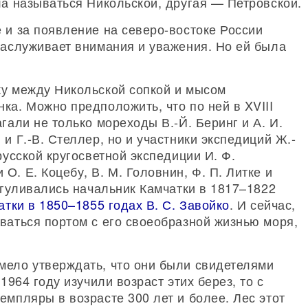
ла называться Никольской, другая — Петровской.
 и за появление на северо-востоке России
заслуживает внимания и уважения. Но ей была
ку между Никольской сопкой и мысом
ка. Можно предположить, что по ней в XVIII
гали не только мореходы В.-Й. Беринг и А. И.
и Г.-В. Стеллер, но и участники экспедиций Ж.-
русской кругосветной экспедиции И. Ф.
. Е. Коцебу, В. М. Головнин, Ф. П. Литке и
рогуливались начальник Камчатки в 1817–1822
атки в 1850–1855 годах В. С. Завойко
. И сейчас,
ваться портом с его своеобразной жизнью моря,
мело утверждать, что они были свидетелями
1964 году изучили возраст этих берез, то с
емпляры в возрасте 300 лет и более. Лес этот