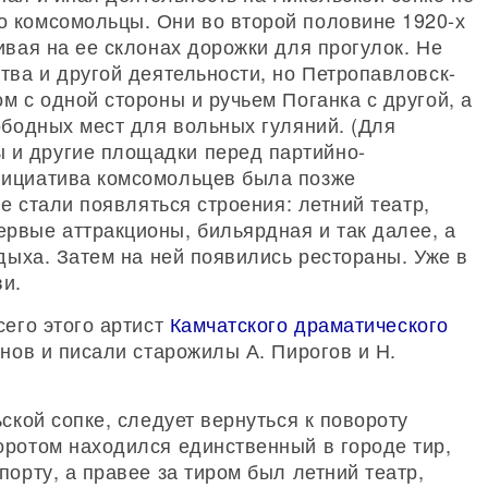
 комсомольцы. Они во второй половине 1920-х
ивая на ее склонах дорожки для прогулок. Не
тва и другой деятельности, но Петропавловск-
м с одной стороны и ручьем Поганка с другой, а
ободных мест для вольных гуляний. (Для
и другие площадки перед партийно-
нициатива комсомольцев была позже
ке стали появляться строения: летний театр,
рвые аттракционы, бильярдная и так далее, а
тдыха. Затем на ней появились рестораны. Уже в
ви.
сего этого артист
Камчатского драматического
анов и писали старожилы А. Пирогов и Н.
ской сопке, следует вернуться к повороту
оротом находился единственный в городе тир,
порту, а правее за тиром был летний театр,