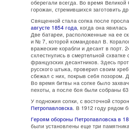
оберегали всегда. Во время Великой 
горожан, стремившихся заготовить др
Священной стала сопка после просл
августе 1854 года
, когда она явилась
Две батареи, расположенные на ее с
и № 7, которой командовал В. Корало
вражеские корабли и десант в порт. 2
схлестнулись в смертельной схватке 
французских десантников. Здесь прот
русского штыка, проверил своим хреб
сбежал с них, покрыв себя позором. 
Во время битвы на сопке было захва
пехоты, а после боя были собраны 6
У подножия сопки, с восточной сторо
Петропавловска
. В 1912 году рядом 
Героям обороны Петропавловска в 18
были установлены еще три памятника