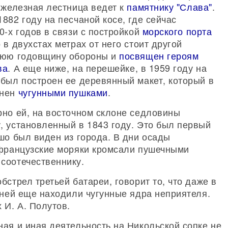
 железная лестница ведет к
памятнику "Слава"
.
882 году на песчаной косе, где сейчас
0-х годов в связи с постройкой
морского порта
в двухстах метрах от него стоит другой
тнюю годовщину обороны и
посвящен героям
ва
. А еще ниже, на перешейке, в 1959 году на
 был построен ее деревянный макет, который в
енен
чугунными пушками
.
рно ей, на восточном склоне седловины
, установленный в 1843 году. Это был первый
шо был виден из города. В дни осады
 французские моряки кромсали пушечными
соотечественнику.
стрел третьей батареи, говорит то, что даже в
 ней еще находили чугунные ядра неприятеля.
 И. А. Полутов.
ая и иная деятельность на Никольской сопке не