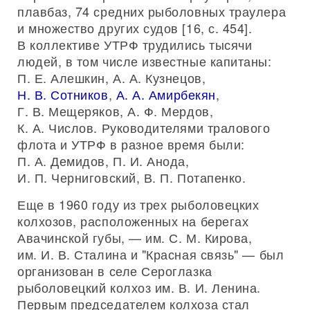
плавбаз, 74 средних рыболовных траулера
и множество других судов [16, с. 454].
В коллективе УТРФ трудились тысячи
людей, в том числе известные капитаны:
П. Е. Алешкин, А. А. Кузнецов,
Н. В. Сотников
,
А. А. Амирбекян
,
Г. В. Мещеряков, А. Ф. Мердов,
К. А. Числов. Руководителями тралового
флота и УТРФ в разное время были:
П. А. Демидов, П. И. Анода,
И. П. Черниговский, В. П. Потапенко.
Еще в 1960 году из трех рыболовецких
колхозов, расположенных на берегах
Авачинской губы, — им. С. М. Кирова,
им. И. В. Сталина и "Красная связь" — был
организован в селе Сероглазка
рыболовецкий колхоз им. В. И. Ленина.
Первым председателем колхоза стал